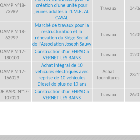
OAMP N°18-
création d'une unité pour
Travaux
04/0
73989
jeunes adultes à l'I.M.E. AL
CASAL
Marché de travaux pour la
OAMP N°18-
restructuration et la
Travaux
14/0
62999
rénovation du Siège Social
de l'Association Joseph Sauvy
OAMP N°17-
Construction d'un EHPAD à
Travaux
02/0
180103
VERNET LES BAINS
Achat intégral de 10
OAMP N°17-
véhicules électriques avec
Achat
23/1
166029
reprise de 10 véhicules
fournitures
Diesel de plus de 10 ans
UE AAPC N°17-
Construction d’un EHPAD à
Travaux
26/0
107023
VERNET LES BAINS