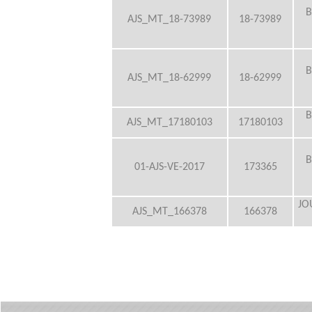
B
AJS_MT_18-73989
18-73989
B
AJS_MT_18-62999
18-62999
B
AJS_MT_17180103
17180103
B
01-AJS-VE-2017
173365
JO
AJS_MT_166378
166378