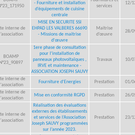
BOAMP
Fournitures et
- Fourniture et installation
12/1
N°23_171950
services
d’équipements de cuisine
centrale
MISE EN SECURITE SSI
ite interne de
EHPAD LES VALBERES 66690
Maitrise
28/0
l’association
- Missions de maitrise
d’œuvre
d'œuvre
1ere phase de consultation
pour l'installation de
BOAMP
panneaux photovoltaïques ,
Travaux
10/0
N°23_90897
IRVE et maintenance -
ASSOCIATION JOSEPH SAUVY
ite interne de
Fourniture d'Energies
Prestation
01/0
l'association
ite interne de
Mise en conformité RGPD
Prestation
26/0
l'association
Réalisation des évaluations
externes des établissements
ite interne de
et services de l’Association
Prestation
23/1
l'association
Joseph SAUVY programmées
sur l’année 2023.