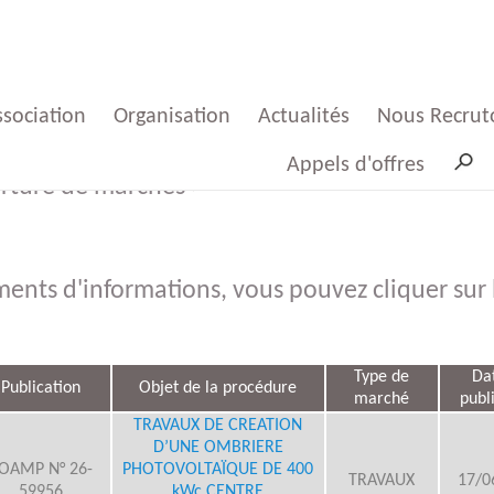
ssociation
Organisation
Actualités
Nous Recrut
Appels d'offres
erture de marchés >
Mot
Plateformes
Presses
Offres d'emp
 Président
Sauvy
ents d'informations, vous pouvez cliquer sur l
Groupements
ProspectSaso
Mot
Offres d'emp
 Directeur
Groupemen
Type de
Da
Publication
Objet de la procédure
Partenaires
Indicateurs
marché
publ
TRAVAUX DE CREATION
Conseil
Candidatur
D’UNE OMBRIERE
OAMP N° 26-
PHOTOVOLTAÏQUE DE 400
ministration
spontanée
Cartographie
Le film des 50
TRAVAUX
17/0
59956
kWc CENTRE