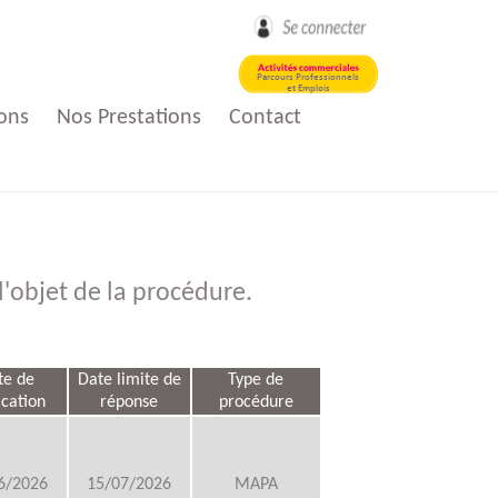
ons
Nos Prestations
Contact
loi
Nos Activités
'objet de la procédure.
Aide à domicile
loi
t
te de
Date limite de
Type de
ication
réponse
procédure
e
6/2026
15/07/2026
MAPA