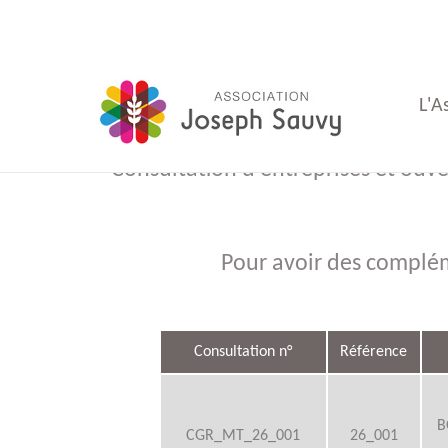
L'A
Consultation d'entreprises et ouv
du
Pour avoir des complém
du
Consultation n°
Référence
B
d'Ad
CGR_MT_26_001
26_001