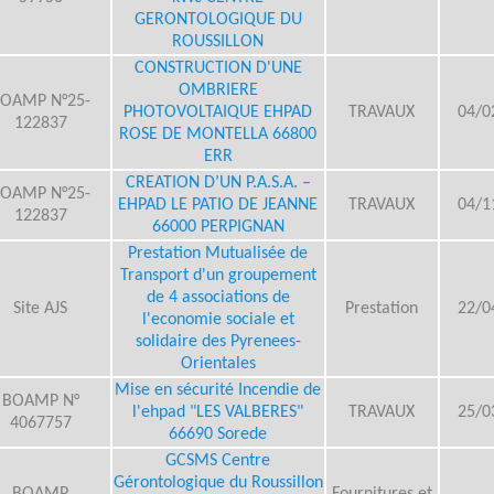
ans
GERONTOLOGIQUE DU
ROUSSILLON
ésentation
Offres de
CONSTRUCTION D'UNE
énérale
Partenaire
Le film des 60
OMBRIERE
OAMP N°25-
PHOTOVOLTAIQUE EHPAD
TRAVAUX
04/0
ans
122837
ROSE DE MONTELLA 66800
ERR
istorique
Métiers
CREATION D’UN P.A.S.A. –
OAMP N°25-
EHPAD LE PATIO DE JEANNE
TRAVAUX
04/1
122837
66000 PERPIGNAN
Prestation Mutualisée de
Transport d'un groupement
de 4 associations de
Site AJS
Prestation
22/0
l'economie sociale et
solidaire des Pyrenees-
Orientales
Mise en sécurité Incendie de
BOAMP N°
l'ehpad "LES VALBERES"
TRAVAUX
25/0
4067757
66690 Sorede
GCSMS Centre
Gérontologique du Roussillon