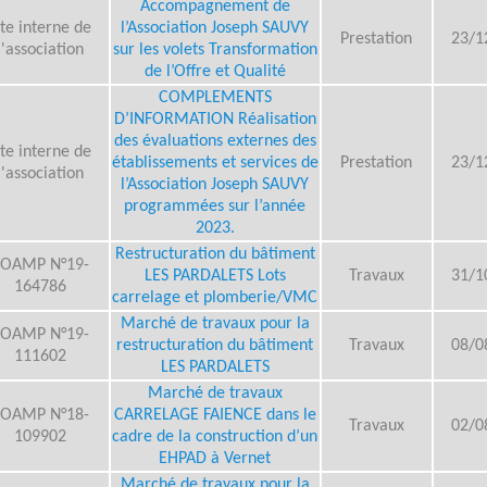
Accompagnement de
ite interne de
l’Association Joseph SAUVY
Prestation
23/1
l'association
sur les volets Transformation
de l’Offre et Qualité
COMPLEMENTS
D’INFORMATION Réalisation
des évaluations externes des
ite interne de
établissements et services de
Prestation
23/1
l'association
l’Association Joseph SAUVY
programmées sur l’année
2023.
Restructuration du bâtiment
OAMP N°19-
LES PARDALETS Lots
Travaux
31/1
164786
carrelage et plomberie/VMC
Marché de travaux pour la
OAMP N°19-
restructuration du bâtiment
Travaux
08/0
111602
LES PARDALETS
Marché de travaux
OAMP N°18-
CARRELAGE FAIENCE dans le
Travaux
02/0
109902
cadre de la construction d’un
EHPAD à Vernet
Marché de travaux pour la