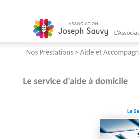
L'Associa
Nos Prestations > Aide et Accompag
Mot
du Présid
Le service d'aide à domicile
Mot
du Direct
Le Se
Conseil
d'Administr