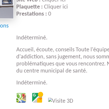
Site Web :
Cliquer ici
ans
Plaquette :
Cliquer ici
ésentation
Offres de
Prestations :
0
énérale
Partenaire
Le film des 60
ions
ans
istorique
Métiers
Indéterminé.
Accueil, écoute, conseils Toute l'équip
d'addiction, sans jugement, nous somm
problématiques que vous rencontrez. N
du centre municipal de santé.
Indéterminé.