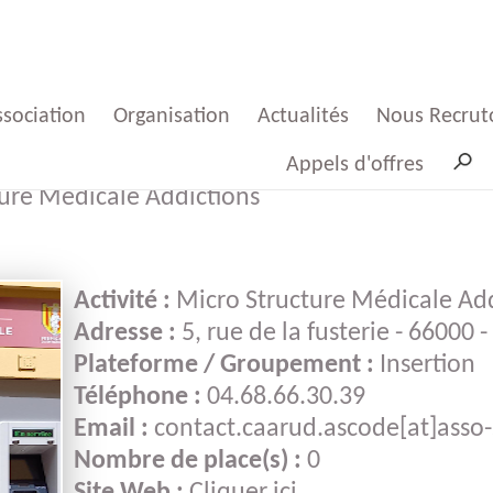
ssociation
Organisation
Actualités
Nous Recrut
Appels d'offres
ture Médicale Addictions
Mot
Plateformes
Presses
Offres d'emp
 Président
Sauvy
Activité :
Micro Structure Médicale Add
Groupements
ProspectSaso
Adresse :
5, rue de la fusterie - 66000 
Mot
Offres d'emp
Plateforme / Groupement :
Insertion
 Directeur
Groupemen
Téléphone :
04.68.66.30.39
Partenaires
Indicateurs
Email :
contact.caarud.ascode[at]asso-
Conseil
Candidatur
Nombre de place(s) :
0
ministration
spontanée
Cartographie
Le film des 50