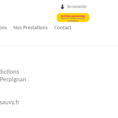
ons
Nos Prestations
Contact
loi
Nos Activités
ictions
Aide à domicile
- Perpignan
loi
t
sauvy.fr
e