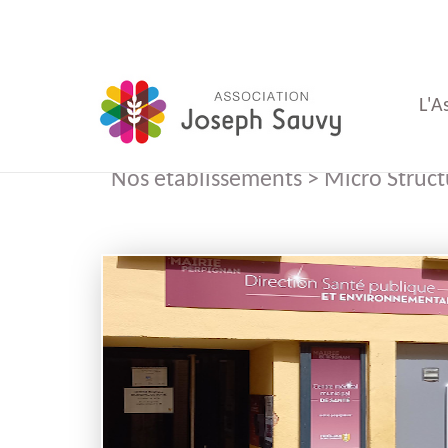
L'A
Nos établissements > Micro Struc
du
du
d'Ad