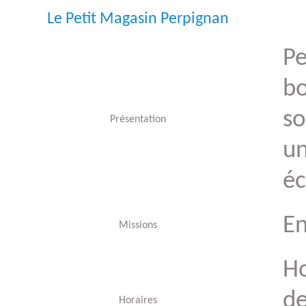
Le Petit Magasin Perpignan
Pe
bo
so
Présentation
un
é
En
Missions
Ho
de
Horaires