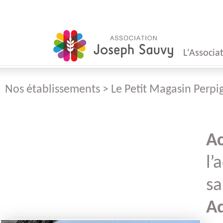
L'Associa
Nos établissements > Le Petit Magasin Perp
Mot
du Présid
Ac
Mot
l’
du Direct
sa
Conseil
Ad
d'Administr