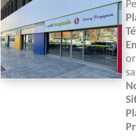
Pe
P
Présentat
Général
Té
Em
Historiq
or
sa
No
Si
Pl
Pr