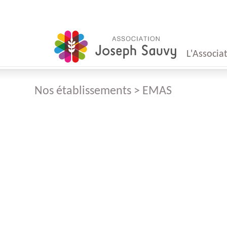
L'Associa
Nos établissements > EMAS
Mot
du Présid
Mot
du Direct
Conseil
d'Administr