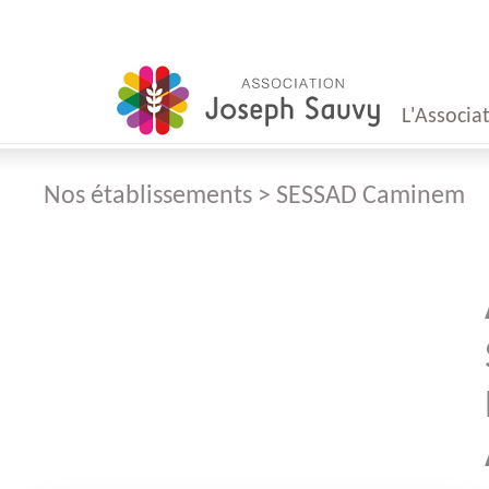
L'Associa
Nos établissements > SESSAD Caminem
Mot
du Présid
Mot
du Direct
Conseil
d'Administr