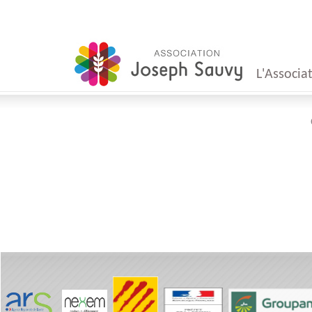
L'Associa
Mot
du Présid
Mot
du Direct
Conseil
d'Administr