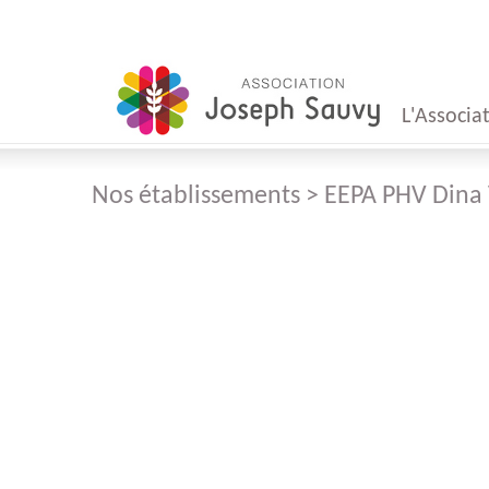
L'Associa
Nos établissements > EEPA PHV Dina
Mot
du Présid
Mot
du Direct
Conseil
d'Administr