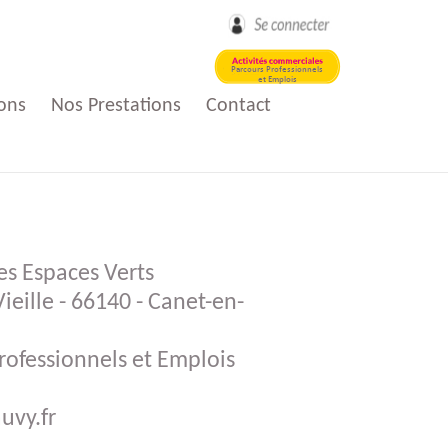
ons
Nos Prestations
Contact
loi
Nos Activités
s Espaces Verts
Aide à domicile
ieille - 66140 - Canet-en-
loi
t
rofessionnels et Emplois
e
uvy.fr