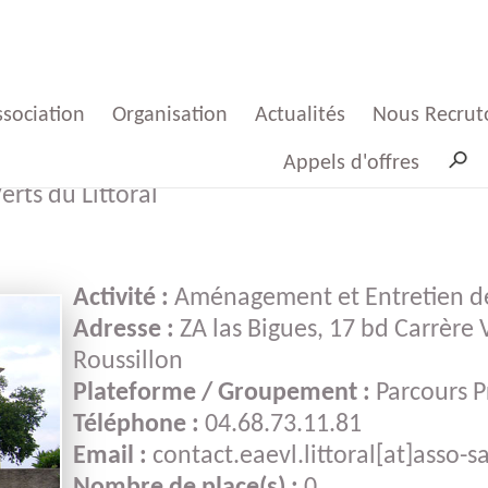
ssociation
Organisation
Actualités
Nous Recrut
Appels d'offres
rts du Littoral
Mot
Plateformes
Presses
Offres d'emp
 Président
Sauvy
Activité :
Aménagement et Entretien de
Groupements
ProspectSaso
Adresse :
ZA las Bigues, 17 bd Carrère V
Mot
Offres d'emp
Roussillon
 Directeur
Groupemen
Plateforme / Groupement :
Parcours P
Partenaires
Indicateurs
Téléphone :
04.68.73.11.81
Conseil
Candidatur
Email :
contact.eaevl.littoral[at]asso-sa
ministration
spontanée
Cartographie
Le film des 50