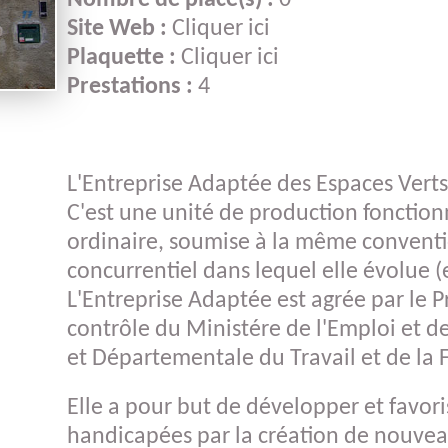
Nombre de place(s) :
0
ans
Site Web :
Cliquer ici
ésentation
Offres de
Plaquette :
Cliquer ici
énérale
Partenaire
Le film des 60
Prestations :
4
ans
istorique
Métiers
L'Entreprise Adaptée des Espaces Verts 
C'est une unité de production foncti
ordinaire, soumise à la même conventi
concurrentiel dans lequel elle évolue (
L'Entreprise Adaptée est agrée par le P
contrôle du Ministére de l'Emploi et de
et Départementale du Travail et de la 
Elle a pour but de développer et favori
handicapées par la création de nouv