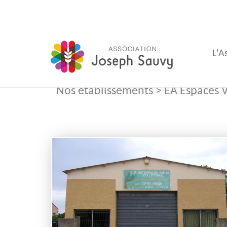
L'A
Nos établissements > EA Espaces Ve
du
du
d'Ad