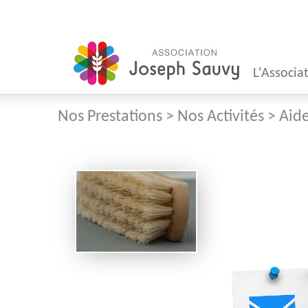
L'Associa
Nos Prestations > Nos Activités > Ai
Mot
du Présid
Mot
du Direct
Conseil
d'Administr