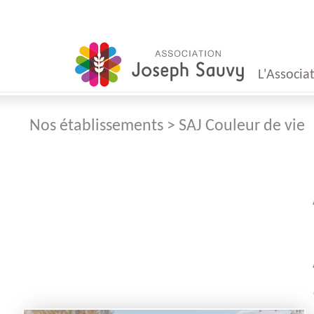
L'Associa
Nos établissements > SAJ Couleur de vie
Mot
du Présid
Mot
du Direct
Conseil
d'Administr